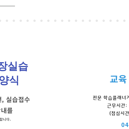
장실습
교육
 양식
전문 학습플래너가
, 실습접수
근무시간: 월
안내를
(점심시간 
랍니다.
04