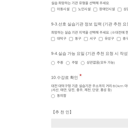
실습 희망하는 기관 유형을 선택해 주세요.
아동시설
노인시설
장애인시설
상
9-3.선호 실습기관 정보 입력 (기관 추천 요
희망하는 실습 기관 지역을 선택해 주세요. (※대전에 한
대덕구
동구
서구
유성구
중
9-4.실습 가능 요일 (기관 추천 요청 시 작성
주중
주말
상관없음(모두 가능)
10.수강료 확인
대전 대덕구청 기준 실습기관 주소까지 거리 80km 이내
(서산, 태안, 당진, 충주, 제천, 단양, 홍성 등)
동의함
【추 천 인】