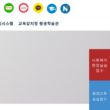
리시스템
교육감지정 평생학습관
Next
사회복지
현장실습
접수
평생교육
실습접수