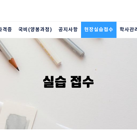
자격증
국비(양봉과정)
공지사항
현장실습접수
학사관
실습 접수