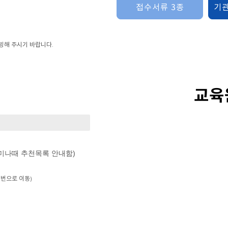
접수서류 3종
기
빙해 주시기 바랍니다.
교육
세미나때 추천목록 안내함)
0번으로 이동)